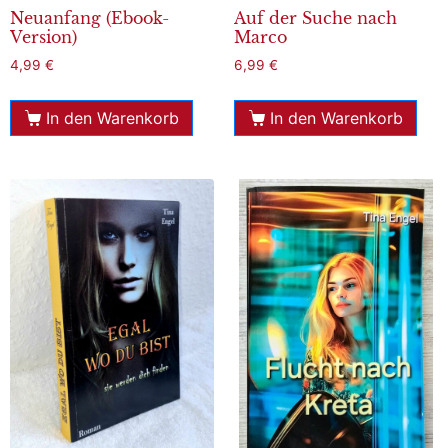
Neuanfang (Ebook-
Auf der Suche nach
Version)
Marco
4,99
€
6,99
€
In den Warenkorb
In den Warenkorb