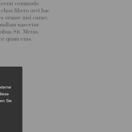
Placerat commodo
lass libero orci hac
s ornare nisi curae;
 nullam nascetur
pibus Sit. Metus.
tor quam cras.
rn
an
xterne
 I
diese
sen Sie
ery
ogy.
ere