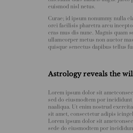
euismod nisl netus.
Curae; id ipsum nonummy nulla cla
orci facilisis pharetra arcu incept
cras mus dis nunc. Magnis quam se
ullamcorper metus non auctor ma
quisque senectus dapibus tellus fu
Astrology reveals the wil
Lorem ipsum dolor sit ametconsecte
sed do eiusmodtem por incididunt
naaliqua. Ut enim nostrud exercit
sit amet, consectetur adipis icinge
Lorem ipsum dolor sit ametconsecte
sede do eiusmodtem por incididun