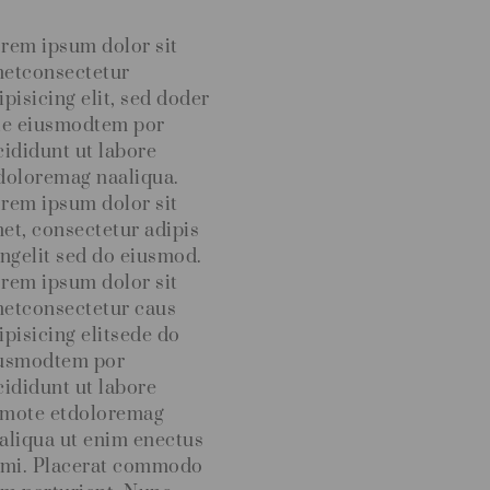
rem ipsum dolor sit
etconsectetur
ipisicing elit, sed doder
le eiusmodtem por
cididunt ut labore
doloremag naaliqua.
rem ipsum dolor sit
et, consectetur adipis
ingelit sed do eiusmod.
rem ipsum dolor sit
etconsectetur caus
ipisicing elitsede do
usmodtem por
cididunt ut labore
mote etdoloremag
aliqua ut enim enectus
 mi. Placerat commodo