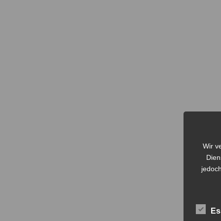
Wir v
Dien
jedoch
Es