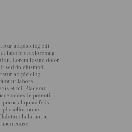
tur adipisicing elit,
 ut labore etdoloremag
ation. Lorem ipsum dolor
lit sed do eiusmod.
etur adipisicing
dunt ut labore
tus et mi. Placerat
sce molestie potenti
 purus aliquam felis
t phasellus nunc.
Habitant habitant at
or men cause