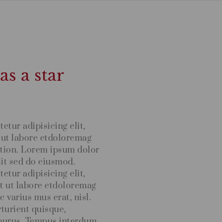
s a star
tur adipisicing elit,
 ut labore etdoloremag
ation. Lorem ipsum dolor
lit sed do eiusmod.
tur adipisicing elit,
t ut labore etdoloremag
 varius mus erat, nisl.
rturient quisque,
 purus. Tempus interdum