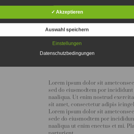
born on 
✓ Akzeptieren
eclipse 
indicates 
Auswahl speichern
destiny 
Einstellungen
chaoti
Datenschutzbedingungen
Adam Lucia
Lorem ipsum dolor sit ametconsecte
sed do eiusmodtem por incididunt
naaliqua. Ut enim nostrud exercit
sit amet, consectetur adipis icinge
Lorem ipsum dolor sit ametconsecte
sede do eiusmodtem por incididun
naaliqua ut enim enectus et mi. 
parturient.