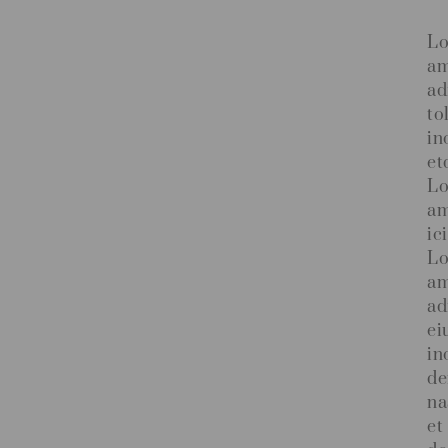
Lo
am
ad
to
in
et
Lo
am
ic
Lo
am
ad
ei
in
de
na
et