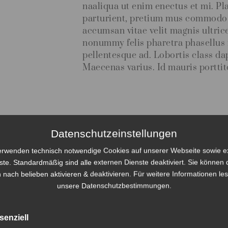
naaliqua ut enim enectus et mi. 
parturient, pretium mus commodo c
accumsan vitae velit magnis ultrice
nonummy felis pharetra phasellus
pellentesque ad. Lobortis class da
Maecenas varius. Id mauris portti
I was bo
Datenschutzeinstellungen
during 
erwenden technisch notwendige Cookies auf unserer Webseite sowie e
eclipse.
ste. Standardmäßig sind alle externen Dienste deaktiviert. Sie können 
 nach belieben aktivieren & deaktivieren. Für weitere Informationen le
believe v
unsere
Datenschutzbestimmungen
.
min astrol
If you w
senziell