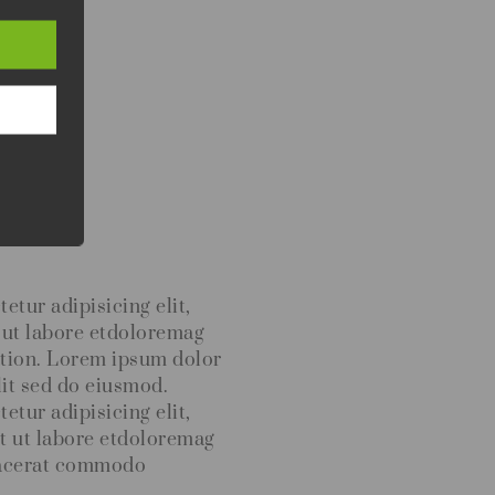
an
it
your
is
c
na
tur adipisicing elit,
 ut labore etdoloremag
ation. Lorem ipsum dolor
lit sed do eiusmod.
tur adipisicing elit,
t ut labore etdoloremag
Placerat commodo