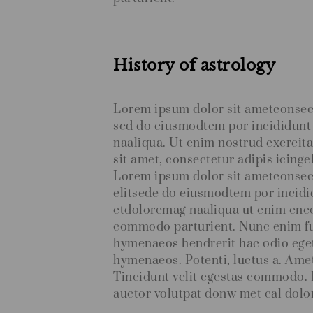
History of astrology
Lorem ipsum dolor sit ametconsecte
sed do eiusmodtem por incididunt
naaliqua. Ut enim nostrud exercit
sit amet, consectetur adipis icinge
Lorem ipsum dolor sit ametconsect
elitsede do eiusmodtem por incidi
etdoloremag naaliqua ut enim enec
commodo parturient. Nunc enim fu
hymenaeos hendrerit hac odio eget
hymenaeos. Potenti, luctus a. Ame
Tincidunt velit egestas commodo. 
auctor volutpat donw met cal dol