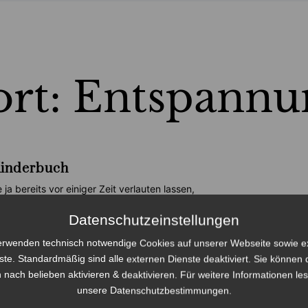
ort: Entspannu
Kinderbuch
e ja bereits vor einiger Zeit verlauten lassen,
h nebenbei noch an einem Kinderbuch arbeite.
nommen ist es ein Buch für Kinder (ca.
Datenschutzeinstellungen
e »
erwenden technisch notwendige Cookies auf unserer Webseite sowie e
ste. Standardmäßig sind alle externen Dienste deaktiviert. Sie können 
 nach belieben aktivieren & deaktivieren. Für weitere Informationen le
unsere
Datenschutzbestimmungen
.