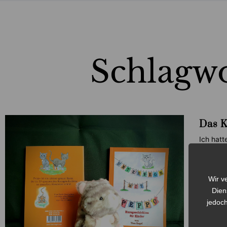
Schlagw
Das 
Ich hatt
dass ic
Genauge
Read Mor
Wir v
Dien
jedoch