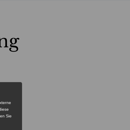
ng
xterne
diese
sen Sie