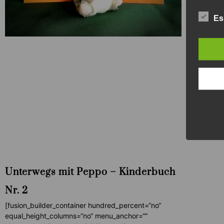
Es
Unterwegs mit Peppo – Kinderbuch
Nr. 2
[fusion_builder_container hundred_percent=“no“
equal_height_columns=“no“ menu_anchor=““