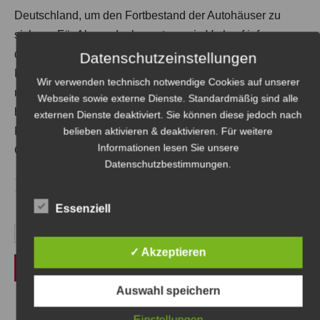
Deutschland, um den Fortbestand der Autohäuser zu
sichern. Für Alexandra kommt nur ein Verkauf infrage,
denn sie selbst hat für ihre Zukunft andere Visionen.
Datenschutzeinstellungen
Kann sie in Deutschland alle Zelte abbrechen? Warum
Wir verwenden technisch notwendige Cookies auf unserer
macht der Werkstattmeister Georg Wanda Stress? Warum
Webseite sowie externe Dienste. Standardmäßig sind alle
bekommt auch der neue Besitzer der Autohäuser plötzlich
externen Dienste deaktiviert. Sie können diese jedoch nach
Probleme? Was ist mit Paul los? Hat Matteo
belieben aktivieren & deaktivieren. Für weitere
Informationen lesen Sie unsere
Geheimnisse? Wie geht es mit Alexandra weiter?
Datenschutzbestimmungen
.
15,50
€
Essenziell
✓ Akzeptieren
In den Warenkorb
Auswahl speichern