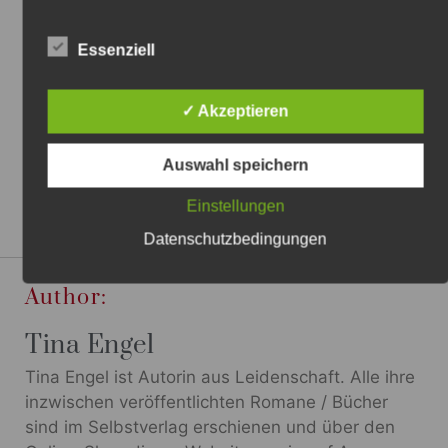
Tina Engel
8. Oktober 2014
Essenziell
Der „Tägliche Anzeiger Holzminden“
berichtete in seiner Ausgabe vom 08.10.2014
über die Lesung anlässlich der Vorstellung
✓ Akzeptieren
meines dritten Romans „Am Ende des
Tunnels“.
Auswahl speichern
Einstellungen
Datenschutzbedingungen
Author:
Tina Engel
Tina Engel ist Autorin aus Leidenschaft. Alle ihre
inzwischen veröffentlichten Romane / Bücher
sind im Selbstverlag erschienen und über den