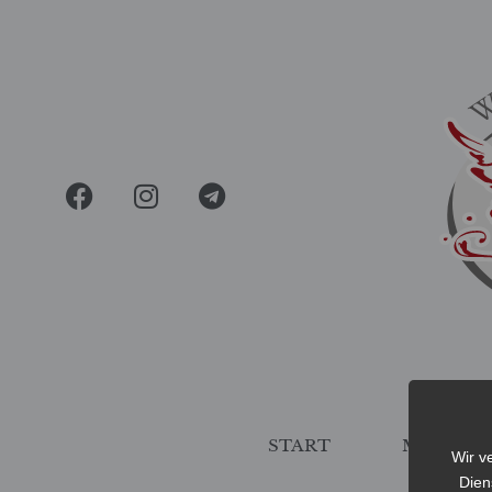
START
MEINE B
Wir v
Dien